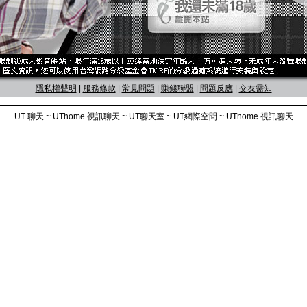
隱私權聲明
|
服務條款
|
常見問題
|
賺錢聯盟
|
問題反應
|
交友需知
UT 聊天 ~ UThome 視訊聊天 ~ UT聊天室 ~ UT網際空間 ~ UThome 視訊聊天